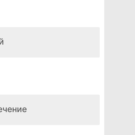
й
ечение