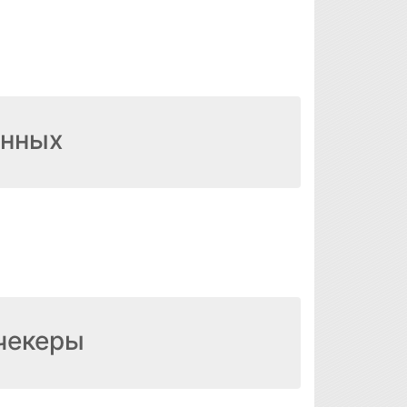
анных
чекеры