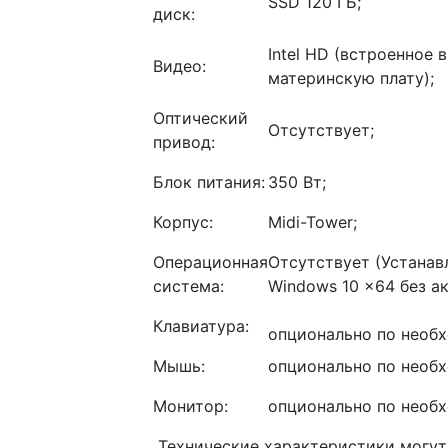
SSD 120 ГБ;
диск:
Intel HD (встроенное в
Видео:
материнскую плату);
Оптический
Отсутствует;
привод:
Блок питания:
350 Вт;
Корпус:
Midi-Tower;
Операционная
Отсутствует (Устанав
система:
Windows 10 x64 без а
Клавиатура:
опционально по необ
Мышь:
опционально по необ
Монитор:
опционально по необ
Технические характеристики могут