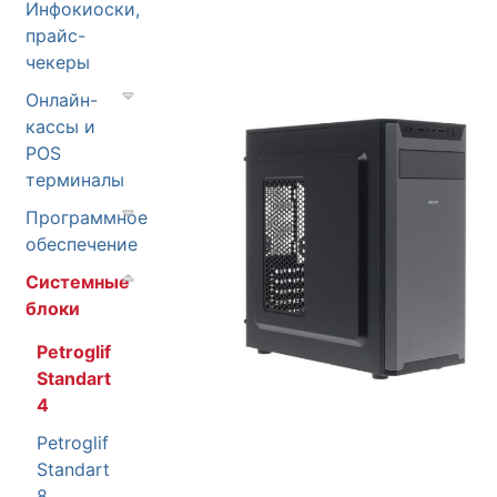
Инфокиоски,
прайс-
чекеры
Онлайн-
кассы и
POS
терминалы
Программное
обеспечение
Системные
блоки
Petroglif
Standart
4
Petroglif
Standart
8