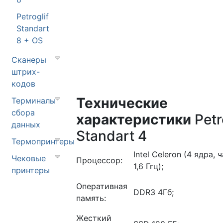
Petroglif
Standart
8 + OS
Сканеры
штрих-
кодов
Технические
Терминалы
сбора
характеристики
Petr
данных
Standart 4
Термопринтеры
Intel Celeron (4 ядра, 
Чековые
Процессор:
1,6 Ггц);
принтеры
Оперативная
DDR3 4Гб;
память:
Жесткий