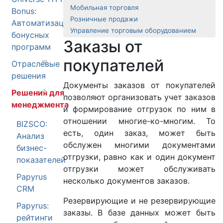
Мобильная торговля
Bonus:
Розничные продажи
Автоматизация
Управление торговым оборудованием
бонусных
Заказы от
программ
покупателей
Отраслевые
решения
Документы заказов от покупателей
Решения для
позволяют организовать учет заказов
менеджмента
и формирование отгрузок по ним в
отношении многие-ко-многим. То
BIZSCO:
есть, один заказ, может быть
Анализ
обслужен многими документами
бизнес-
отгрузки, равно как и один документ
показателей
отгрузки может обслуживать
Papyrus
несколько документов заказов.
CRM
Резервирующие и не резервирующие
Papyrus:
заказы. В базе данных может быть
рейтинги