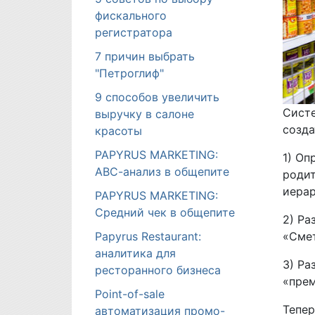
фискального
регистратора
7 причин выбрать
"Петроглиф"
9 способов увеличить
Систе
выручку в салоне
созда
красоты
PAPYRUS MARKETING:
1) Оп
АВС-анализ в общепите
родит
иерар
PAPYRUS MARKETING:
Средний чек в общепите
2) Ра
«Смет
Papyrus Restaurant:
аналитика для
3) Ра
ресторанного бизнеса
«пре
Point-of-sale
Тепер
автоматизация промо-