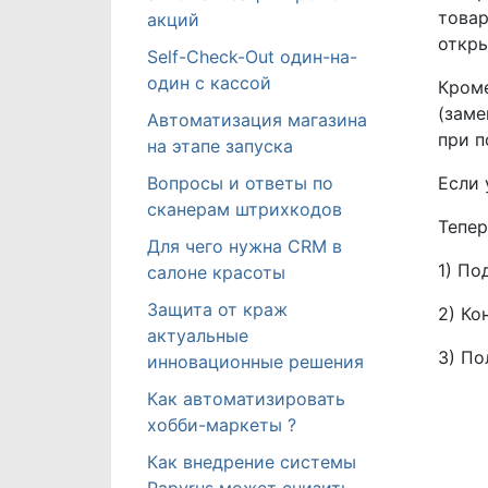
товар
акций
откры
Self-Check-Out один-на-
один с кассой
Кроме
(заме
Автоматизация магазина
при п
на этапе запуска
Если 
Вопросы и ответы по
сканерам штрихкодов
Тепер
Для чего нужна CRM в
1) По
салоне красоты
Защита от краж
2) Ко
актуальные
3) По
инновационные решения
Как автоматизировать
хобби-маркеты ?
Как внедрение системы