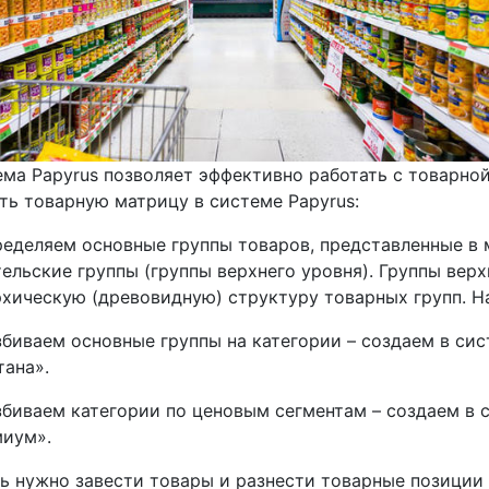
ма Papyrus позволяет эффективно работать с товарно
ть товарную матрицу в системе Papyrus:
ределяем основные группы товаров, представленные в 
ельские группы (группы верхнего уровня). Группы вер
хическую (древовидную) структуру товарных групп. Н
збиваем основные группы на категории – создаем в си
ана».
збиваем категории по ценовым сегментам – создаем в 
миум».
ь нужно завести товары и разнести товарные позиции 