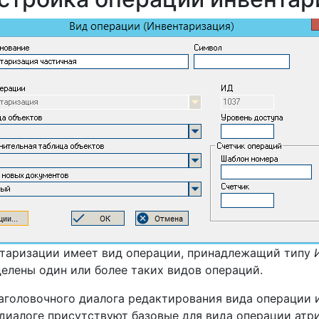
таризации имеет вид операции, принадлежащий типу
елены один или более таких видов операций.
аголовочного диалога редактирования вида операции 
диалоге присутствуют базовые для вида операции атр