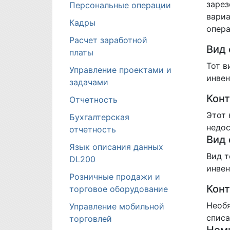
заре
Персональные операции
вариа
Кадры
опера
Расчет заработной
Вид 
платы
Тот в
Управление проектами и
инвен
задачами
Конт
Отчетность
Этот 
Бухгалтерская
недос
отчетность
Вид 
Язык описания данных
Вид т
DL200
инвен
Розничные продажи и
Конт
торговое оборудование
Необя
Управление мобильной
списа
торговлей