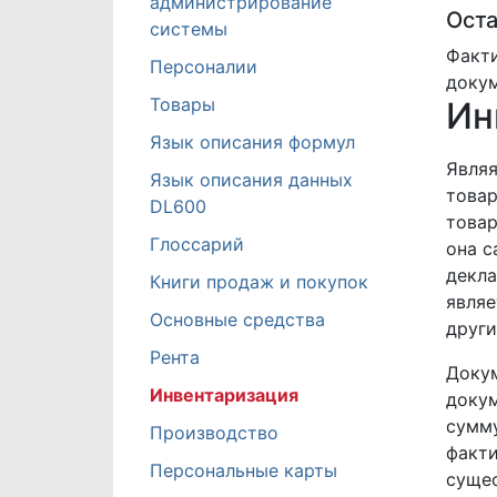
администрирование
Оста
системы
Факти
Персоналии
докум
Товары
Ин
Язык описания формул
Являя
Язык описания данных
товар
DL600
товар
Глоссарий
она с
декла
Книги продаж и покупок
являе
Основные средства
други
Рента
Докум
Инвентаризация
докум
сумму
Производство
факти
Персональные карты
сущес