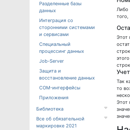
Номи
Разделенные базы
Либо 
данных
того,
Интеграция со
сторонними системами
Оста
и сервисами
Этот 
Специальный
остат
процессинг данных
строк
этого
Job-Server
строк
Защита и
Учет
восстановление данных
Так к
COM-интерфейсы
то во
неско
Приложения
Этот 
Библиотека
значе
значе
Все об обязательной
маркировке 2021
На