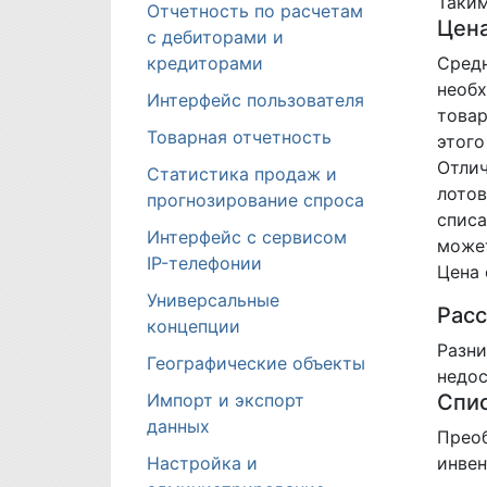
Таким
Отчетность по расчетам
Цена
с дебиторами и
кредиторами
Средн
необх
Интерфейс пользователя
товар
Товарная отчетность
этого
Отлич
Статистика продаж и
лотов
прогнозирование спроса
списа
Интерфейс с сервисом
может
IP-телефонии
Цена 
Универсальные
Расс
концепции
Разни
Географические объекты
недос
Импорт и экспорт
Спис
данных
Преоб
Настройка и
инвен