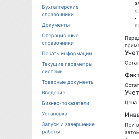
э
Бухгалтерские
с
справочники
Документы
п
Операционные
Перед
справочники
приме
Учет
Печать информации
Остат
Текущие параметры
системы
Факт
Товарные документы
Остат
Учет
Введение
Цена 
Бизнес-показатели
Установка
Инве
Запуск и завершение
При в
работы
автом