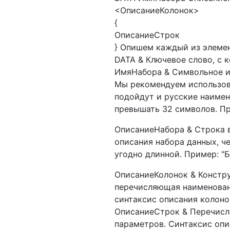
<ОписаниеКолонок>
{
ОписаниеСтрок
} Опишем каждый из элемен
DATA & Ключевое слово, с 
ИмяНабора & Символьное и
Мы рекомендуем использова
подойдут и русские наимен
превышать 32 символов. Пр
ОписаниеНабора & Строка в
описания набора данных, ч
угодно длинной. Пример: "
ОписаниеКолонок & Констру
перечисляющая наименовани
синтаксис описания колоно
ОписаниеСтрок & Перечисле
параметров. Синтаксис опи