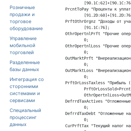
	[90.1C:62]+[90.1C:76]+[90.1C:51]+[90.1C:52];

Розничные
PrcntToPay "Проценты к уплате
продажи и
	[91.2D:60]+[91.2D:76]+[91.2D:66]+[91.2D:67];

торговое
PrftOthrOrgnz "Доходы от уча
	[91.1C:76];

оборудование
OthrOpertnlPrft "Прочие опер
Управление
	0;

мобильной
OthrOpertnlLoss "Прочие опер
торговлей
	0;

OutMarktPrft "Внереализацион
Разделенные
	0;

базы данных
OutMarktLoss "Внереализацион
	0;

Интеграция со
PrftOrLossTaxless "Прибыль (
сторонними
	PrftOrLossSold+PrcntToGet-PrcntToPay+PrftOthrOrgnz+OthrOpertnlPrft-

системами и
	OthrOpertnlLoss+OutMarktPrft-OutMarktLoss;

сервисами
DefrrdTaxActives "Отложенные
	0;

Специальный
DefrrdTaxDebt "Отложенные на
процессинг
	0;

данных
CurPrftTax "Текущий налог на