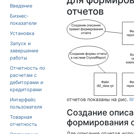
Введение
отчетов
Бизнес-
показатели
Установка
Запуск и
завершение
работы
Отчетность по
расчетам с
дебиторами и
кредиторами
отчетов показаны на рис.
li
Интерфейс
пользователя
Создание описа
Товарная
формирования о
отчетность
Для описания отчетов испо