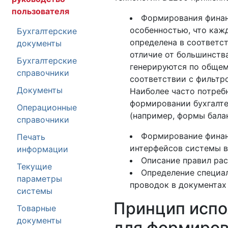
пользователя
Формирования финан
особенностью, что каж
Бухгалтерские
определена в соответс
документы
отличие от большинств
Бухгалтерские
генерируются по общем
справочники
соответствии с фильтр
Документы
Наиболее часто потребн
формировании бухгалте
Операционные
(например, формы балан
справочники
Формирование финан
Печать
интерфейсов системы в 
информации
Описание правил рас
Текущие
Определение специа
параметры
проводок в документах 
системы
Принцип испо
Товарные
документы
для формиров