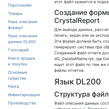
этот файл хранится в подка
Персоналии
Создание формы
Товары
CrystalReport
Язык описания
формул
Для вывода данных, рассчи
печать, экран или на экспор
Язык описания
Эта форма должна быть соз
данных DL600
генерирует система при об
Глоссарий
Созданный файл отчета до
Книги продаж
dl2_DataSetName.rpt, где D
и покупок
ищет этот файл по тем же 
файлы отчетов.
Основные
средства
Язык DL200
Рента
Структура файл
Инвентаризация
Производство
Файл описания данных сост