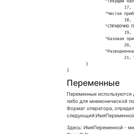
		"Текущий налог на прибыль",

			17, CurPrftTax, CurPrftTax;

		"Чистая прибыль (убыток) отчетного периода",

			18, NetTrnvr, NetTrnvr;

		"СПРАВОЧНО Постоянные налоговые обязательства (активы)",

			19, UsualTaxDebt, UsualTaxDebt;

		"Базовая прибыль (убыток) на акцию",

			20, BasTrnvrPerShr, BasTrnvrPerShr;

		"Разводненная прибыль (убыток) на акцию",

			21, WatrdTrnvrPerShr, WatrdTrnvrPerShr;

	}

Переменные
Переменные используются д
либо для мнемонической по
Формат оператора, опреде
следующий:ИмяПеременной,
Здесь: ИмяПеременной - м