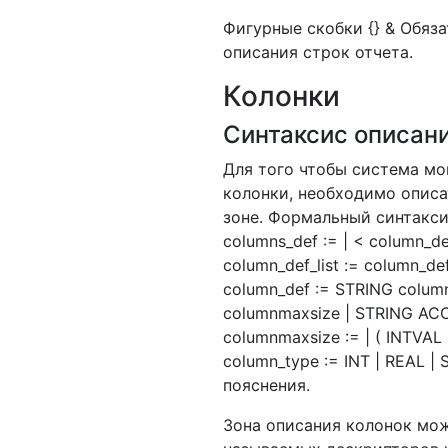
Фигурные скобки {} & Обяз
описания строк отчета.
Колонки
Синтаксис описани
Для того чтобы система мо
колонки, необходимо опис
зоне. Формальный синтакси
columns_def := | < column_def
column_def_list := column_def
column_def := STRING colum
columnmaxsize | STRING AC
columnmaxsize := | ( INTVAL 
column_type := INT | REAL |
пояснения.
Зона описания колонок мо