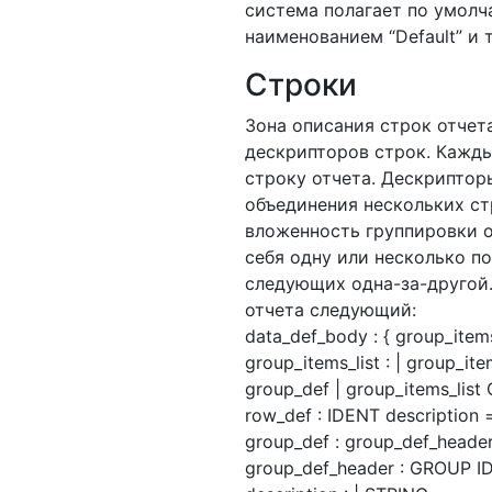
система полагает по умолча
наименованием “Default” и 
Строки
Зона описания строк отчет
дескрипторов строк. Кажд
строку отчета. Дескриптор
объединения нескольких ст
вложенность группировки от
себя одну или несколько по
следующих одна-за-другой
отчета следующий:
data_def_body : { group_items
group_items_list : | group_item
group_def | group_items_list
row_def : IDENT description =
group_def : group_def_heade
group_def_header : GROUP ID