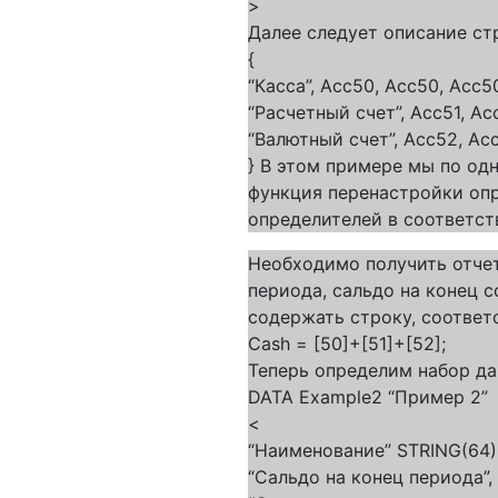
>
Далее следует описание ст
{
“Касса”, Acc50, Acc50, Acc5
“Расчетный счет”, Acc51, Acc
“Валютный счет”, Acc52, Acc
} В этом примере мы по од
функция перенастройки оп
определителей в соответс
Необходимо получить отчет
периода, сальдо на конец 
содержать строку, соответ
Cash = [50]+[51]+[52];
Теперь определим набор д
DATA Example2 “Пример 2”
<
“Наименование” STRING(64)
“Сальдо на конец периода”,