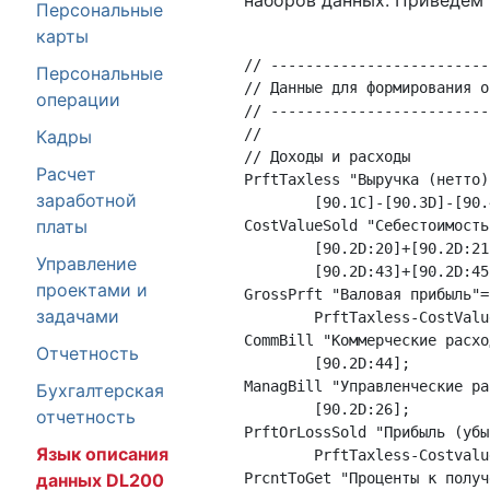
наборов данных. Приведем
Персональные
карты
// -------------------------
Персональные
// Данные для формирования о
операции
// -------------------------
//

Кадры
// Доходы и расходы

Расчет
PrftTaxless "Выручка (нетто)"
заработной
	[90.1C]-[90.3D]-[90.4D]-[90.5D];

платы
CostValueSold "Себестоимость
	[90.2D:20]+[90.2D:21]+[90.2D:23]+[90.2D:40]+[90.2D:41]+

Управление
	[90.2D:43]+[90.2D:45];

проектами и
GrossPrft "Валовая прибыль"=

задачами
	PrftTaxless-CostValueSold;

CommBill "Коммерческие расход
Отчетность
	[90.2D:44];

ManagBill "Управленческие ра
Бухгалтерская
	[90.2D:26];

отчетность
PrftOrLossSold "Прибыль (убы
Язык описания
	PrftTaxless-CostvalueSold-GrossPrft-CommBill-ManagBill;

данных DL200
PrcntToGet "Проценты к получе