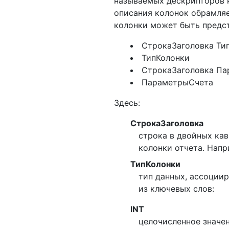
называемых дескрипторов к
описания колонок обрамля
колонки может быть предст
СтрокаЗаголовка Ти
ТипКолонки
СтрокаЗаголовка П
ПараметрыСчета
Здесь:
СтрокаЗаголовка
строка в двойных кав
колонки отчета. Напр
ТипКолонки
тип данных, ассоции
из ключевых слов:
INT
целочисленное значе