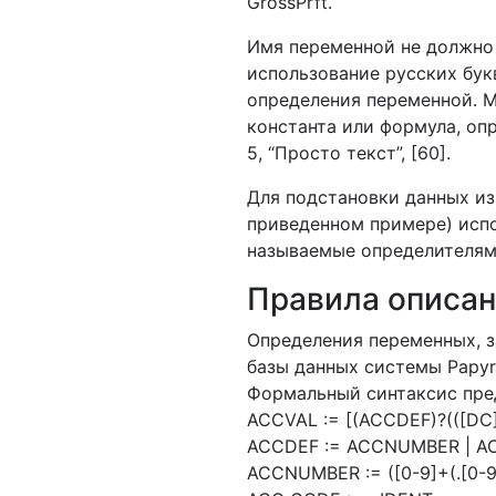
GrossPrft.
Имя переменной не должно
использование русских бук
определения переменной. М
константа или формула, оп
5, “Просто текст”, [60].
Для подстановки данных из
приведенном примере) исп
называемые определителями
Правила описан
Определения переменных, з
базы данных системы Papyr
Формальный синтаксис пред
ACCVAL := [(ACCDEF)?(([DC]
ACCDEF := ACCNUMBER | AC
ACCNUMBER := ([0-9]+(.[0-9]