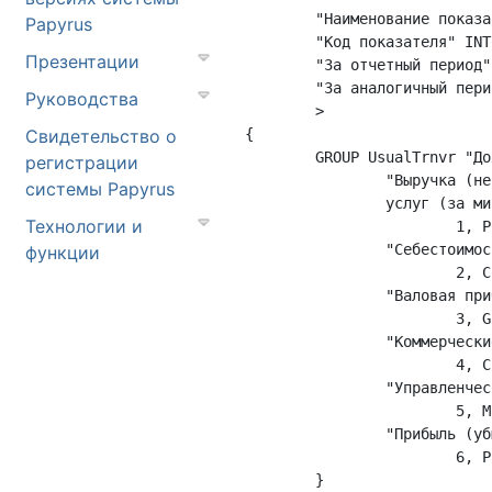
	"Наименование показателя" STRING (128),

Papyrus
	"Код показателя" INT,

Презентации
	"За отчетный период" [T],

	"За аналогичный период прошлого года" [T,-1Y]

Руководства
	>

Свидетельство о
{

	GROUP UsualTrnvr "Доходы и расходы по обычным видам деятельности" {

регистрации
		"Выручка (нетто) от продажи товаров, продукции, работ,

системы Papyrus
		услуг (за минусом НДС, акцизов и иных аналогичных обязательных платежей)",

Технологии и
			1, PrftTaxless, PrftTaxless;

		"Себестоимость проданных товаров, продукции, работ, услуг",

функции
			2, CostValueSold, CostValueSold;

		"Валовая прибыль",

			3, GrossPrft, GrossPrft;

		"Коммерческие расходы",

			4, CommBill, CommBill;

		"Управленческие расходы",

			5, ManagBill, ManagBill;

		"Прибыль (убыток) от продаж",

			6, PrftOrLossSold, PrftOrLossSold;

	}
