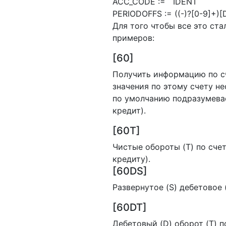
ACC_CODE := IDENT
PERIODOFFS := ((-)?[0-9]+)
Для того чтобы все это ст
примеров:
[60]
Получить информацию по сче
значения по этому счету н
по умолчанию подразумевает
кредит).
[60T]
Чистые обороты (T) по счет
кредиту).
[60DS]
Развернутое (S) дебетовое 
[60DT]
Дебетовый (D) оборот (T) п