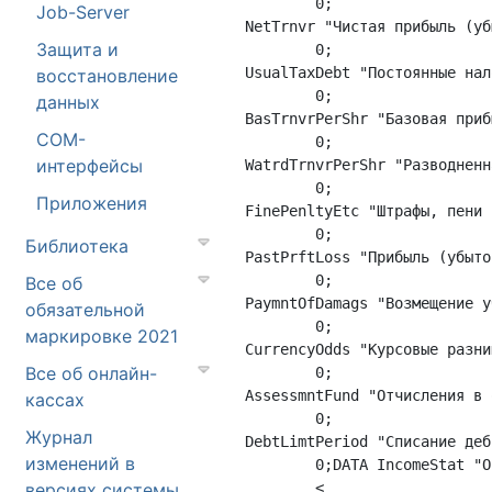
	0;

Job-Server
NetTrnvr "Чистая прибыль (уб
Защита и
	0;

UsualTaxDebt "Постоянные нал
восстановление
	0;

данных
BasTrnvrPerShr "Базовая приб
COM-
	0;

интерфейсы
WatrdTrnvrPerShr "Разводненн
	0;

Приложения
FinePenltyEtc "Штрафы, пени 
	0;

Библиотека
PastPrftLoss "Прибыль (убыто
	0;

Все об
PaymntOfDamags "Возмещение у
обязательной
	0;

маркировке 2021
CurrencyOdds "Курсовые разни
Все об онлайн-
	0;

AssessmntFund "Отчисления в 
кассах
	0;

Журнал
DebtLimtPeriod "Списание деб
изменений в
	0;DATA IncomeStat "Отчет о прибылях и убытках"

версиях системы
	<
