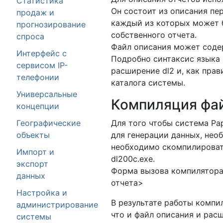
Статистика
Он состоит из описания пе
продаж и
каждый из которых может 
прогнозирование
собственного отчета.
спроса
Файл описания может соде
Интерфейс с
Подробно синтаксис языка
сервисом IP-
расширение dl2 и, как прав
телефонии
каталога системы.
Универсальные
Компиляция фай
концепции
Географические
Для того чтобы система Pa
объекты
для генерации данных, нео
необходимо скомпилироват
Импорт и
dl200c.exe.
экспорт
Форма вызова компилятора
данных
отчета>
Настройка и
В результате работы компи
администрирование
что и файл описания и расш
системы