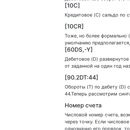
[10C]
Кредитовое (C) сальдо по с
[10CR]
Тоже, но более формально (R
умолчанию предполагается,
[60DS,-Y]
Дебетовое (D) развернутое 
от заданной на один год наза
[90.2DT:44]
Обороты (T) по дебету (D) 
44.Теперь рассмотрим синт
Номер счета
Числовой номер счета, воз
через точку. Если числовое
однозначно его порядок, т