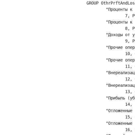
	GROUP OthrPrftAndLoss "Прочие доходы и расходы" {

		"Проценты к получению",

			7, PrcntToGet, PrcntToGet;

		"Проценты к уплате",

			8, PrcntToPay, PrcntToPay;

		"Доходы от участия в других организациях",

			9, PrftOthrOrgnz, PrftOthrOrgnz;

		"Прочие операционные доходы",

			10, OthrOpertnlPrft, OthrOpertnlPrft;

		"Прочие операционные расходы",

			11, OthrOpertnlLoss, OthrOpertnlLoss;

		"Внереализационные доходы",

			12, OutMarktPrft, OutmarktPrft;

		"Внереализационные расходы",

			13, OutMarktLoss, OutMarktLoss;

		"Прибыль (убыток) до налогообложения",

			14, PrftOrLossTaxless, PrftOrLossTaxless;

		"Отложенные налоговые активы",

			15, DefrrdTaxActives, DefrrdTaxActives;

		"Отложенные налоговые обязательства",

			16, DefrrdTaxDebt, DefrrdTaxDebt;
