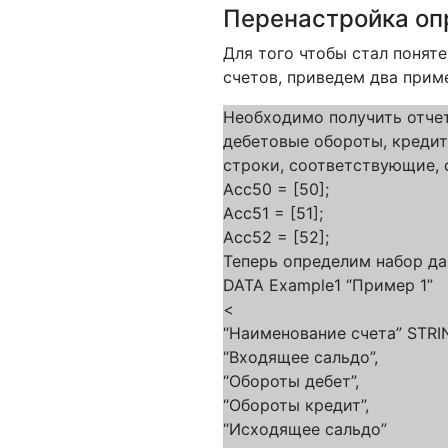
Перенастройка оп
Для того чтобы стал понят
счетов, приведем два прим
Необходимо получить отчет
дебетовые обороты, кредит
строки, соответствующие, с
Acc50 = [50];
Acc51 = [51];
Acc52 = [52];
Теперь определим набор д
DATA Example1 “Пример 1”
<
“Наименование счета” STRI
“Входящее сальдо”,
“Обороты дебет”,
“Обороты кредит”,
“Исходящее сальдо”