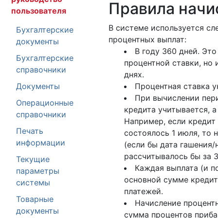
Правила начи
пользователя
В системе используется сл
Бухгалтерские
процентных выплат:
документы
В году 360 дней. Эт
Бухгалтерские
процентной ставки, но 
справочники
днях.
Документы
Процентная ставка у
При вычислении пер
Операционные
кредита учитывается, а
справочники
Например, если кредит 
Печать
состоялось 1 июля, то 
информации
(если бы дата гашения/
рассчитывалось бы за 3
Текущие
Каждая выплата (и п
параметры
основной сумме кредит
системы
платежей.
Товарные
Начисление процентн
документы
сумма процентов прибав