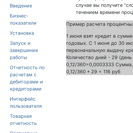
случае вы получите “сл
Введение
течением времени проц
Бизнес-
показатели
Пример расчета процентных
Установка
1 июня взят кредит в сумм
Запуск и
годовых. С 1 июня до 30 и
завершение
первоначальную выдачу кре
работы
Количество дней - 29 (день
0,12/360=0,0003333 Сумма,
Отчетность по
0,12/360 * 29 = 116 руб
расчетам с
дебиторами и
кредиторами
Интерфейс
пользователя
Товарная
отчетность