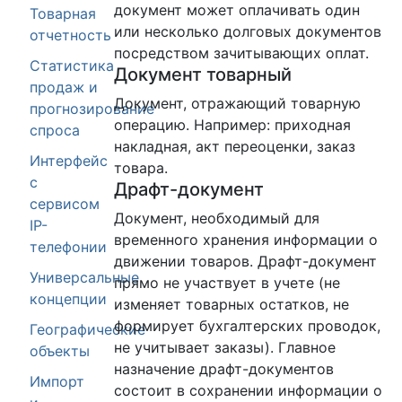
документ может оплачивать один
Товарная
или несколько долговых документов
отчетность
посредством зачитывающих оплат.
Статистика
Документ товарный
продаж и
Документ, отражающий товарную
прогнозирование
операцию. Например: приходная
спроса
накладная, акт переоценки, заказ
Интерфейс
товара.
с
Драфт-документ
сервисом
Документ, необходимый для
IP-
временного хранения информации о
телефонии
движении товаров. Драфт-документ
Универсальные
прямо не участвует в учете (не
концепции
изменяет товарных остатков, не
формирует бухгалтерских проводок,
Географические
не учитывает заказы). Главное
объекты
назначение драфт-документов
Импорт
состоит в сохранении информации о