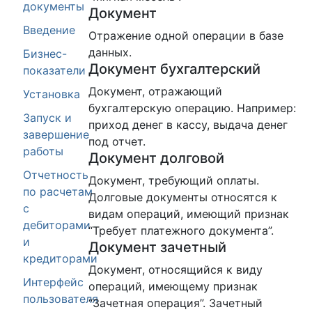
документы
Документ
Введение
Отражение одной операции в базе
данных.
Бизнес-
Документ бухгалтерский
показатели
Документ, отражающий
Установка
бухгалтерскую операцию. Например:
Запуск и
приход денег в кассу, выдача денег
завершение
под отчет.
работы
Документ долговой
Отчетность
Документ, требующий оплаты.
по расчетам
Долговые документы относятся к
с
видам операций, имеющий признак
дебиторами
“Требует платежного документа”.
и
Документ зачетный
кредиторами
Документ, относящийся к виду
Интерфейс
операций, имеющему признак
пользователя
“Зачетная операция”. Зачетный