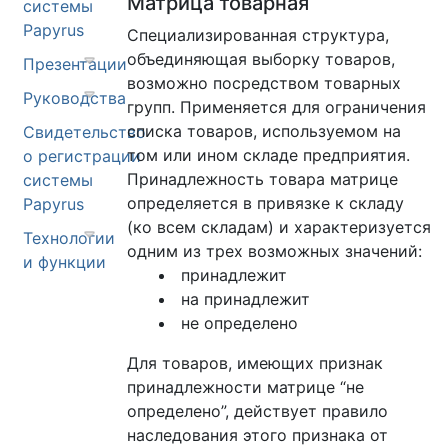
Матрица товарная
системы
Papyrus
Специализированная структура,
объединяющая выборку товаров,
Презентации
возможно посредством товарных
Руководства
групп. Применяется для ограничения
списка товаров, используемом на
Свидетельство
том или ином складе предприятия.
о регистрации
Принадлежность товара матрице
системы
определяется в привязке к складу
Papyrus
(ко всем складам) и характеризуется
Технологии
одним из трех возможных значений:
и функции
принадлежит
на принадлежит
не определено
Для товаров, имеющих признак
принадлежности матрице “не
определено”, действует правило
наследования этого признака от