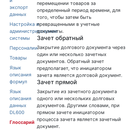
и
перемещении товаров за
экспорт
определенный период времени, для
данных
того, чтобы затем быть
Настройка и
превращенными в учетные
администрирование
документы.
Зачет обратный
системы
Закрытие долгового документа через
Персоналии
один или несколько зачетных
Товары
документов. Обратный зачет
Язык
предполагает, что инициатором
описания
зачета является долговой документ.
формул
Зачет прямой
Язык
Закрытие из зачетного документа
описания
одного или нескольких долговых
данных
документов. Другими словами, при
DL600
прямом зачете инициатором
процесса зачета является зачетный
Глоссарий
документ.