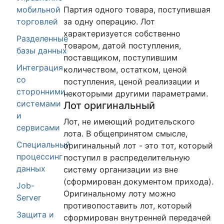
мобильной
Партия одного товара, поступившая
торговлей
за одну операцию. Лот
характеризуется собственно
Разделенные
товаром, датой поступления,
базы данных
поставщиком, поступившим
Интеграция
количеством, остатком, ценой
со
поступления, ценой реализации и
сторонними
некоторыми другими параметрами.
системами
Лот оригинальный
и
Лот, не имеющий родительского
сервисами
лота. В общепринятом смысле,
Специальный
оригинальный лот - это тот, который
процессинг
поступил в распределительную
данных
систему организации из вне
(сформирован документом прихода).
Job-
Оригинальному лоту можно
Server
противопоставить лот, который
Защита и
сформирован внутренней передачей