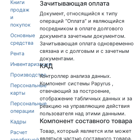
Книги
Зачитывающая оплата
продаж
Документ, относящийся к типу
и
операций “Оплата” и являющийся
покупок
посредником в оплате долгового
Основные
документа зачетным документом.
средства
Зачитывающая оплата одновременно
связана и с долговым и с зачетным
Рента
документами.
Инвентаризация
КАД
Производство
Контроллер анализа данных.
Компонент системы Papyrus ,
Персональные
отвечающий за построение,
карты
отображение табличных данных и за
Персональные
реакцию на управляющие действия
операции
пользователя над этими данными.
Компонент составного товара
Кадры
Товар, который является или может
Расчет
являться частью составного товара.
заработной