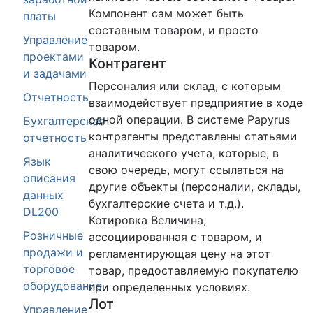
Компонент сам может быть
платы
составным товаром, и просто
Управление
товаром.
проектами
Контрагент
и задачами
Персоналия или склад, с которым
Отчетность
взаимодействует предприятие в ходе
одной операции. В системе Papyrus
Бухгалтерская
контрагенты представлены статьями
отчетность
аналитического учета, которые, в
Язык
свою очередь, могут ссылаться на
описания
другие объекты (персоналии, склады,
данных
бухгалтерские счета и т.д.).
DL200
Котировка Величина,
Розничные
ассоциированная с товаром, и
продажи и
регламентирующая цену на этот
торговое
товар, предоставляемую покупателю
оборудование
при определенных условиях.
Лот
Управление