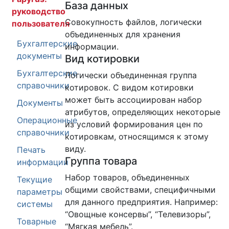
База данных
руководство
Совокупность файлов, логически
пользователя
объединенных для хранения
Бухгалтерские
информации.
документы
Вид котировки
Бухгалтерские
Логически объединенная группа
справочники
котировок. С видом котировки
может быть ассоциирован набор
Документы
атрибутов, определяющих некоторые
Операционные
из условий формирования цен по
справочники
котировкам, относящимся к этому
виду.
Печать
Группа товара
информации
Набор товаров, объединенных
Текущие
общими свойствами, специфичными
параметры
для данного предприятия. Например:
системы
“Овощные консервы”, “Телевизоры”,
Товарные
“Мягкая мебель”.