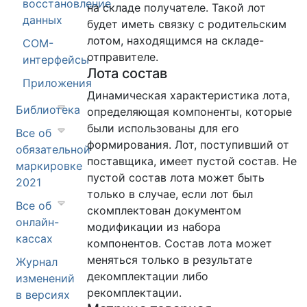
восстановление
на складе получателе. Такой лот
данных
будет иметь связку с родительским
лотом, находящимся на складе-
COM-
отправителе.
интерфейсы
Лота состав
Приложения
Динамическая характеристика лота,
Библиотека
определяющая компоненты, которые
были использованы для его
Все об
формирования. Лот, поступивший от
обязательной
поставщика, имеет пустой состав. Не
маркировке
пустой состав лота может быть
2021
только в случае, если лот был
Все об
скомплектован документом
онлайн-
модификации из набора
кассах
компонентов. Состав лота может
меняться только в результате
Журнал
декомплектации либо
изменений
рекомплектации.
в версиях