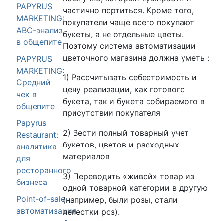
PAPYRUS
частично портиться. Кроме того,
MARKETING:
покупатели чаще всего покупают
АВС-анализ
букеты, а не отдельные цветы.
в общепите
Поэтому система автоматизации
цветочного магазина должна уметь :
PAPYRUS
MARKETING:
1) Рассчитывать себестоимость и
Средний
цену реализации, как готового
чек в
букета, так и букета собираемого в
общепите
присутствии покупателя
Papyrus
2) Вести полный товарный учет
Restaurant:
букетов, цветов и расходных
аналитика
материалов
для
ресторанного
3) Переводить «живой» товар из
бизнеса
одной товарной категории в другую
Point-of-sale
(например, были розы, стали
автоматизация
лепестки роз).