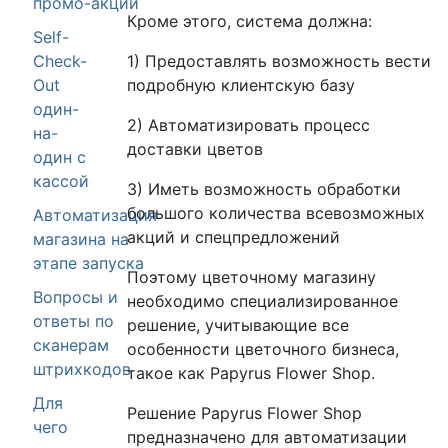
промо-акций
Кроме этого, система должна:
Self-
1) Предоставлять возможность вести
Check-
подробную клиентскую базу
Out
один-
2) Автоматизировать процесс
на-
доставки цветов
один с
кассой
3) Иметь возможность обработки
большого количества всевозможных
Автоматизация
акций и спецпредложений
магазина на
этапе запуска
Поэтому цветочному магазину
Вопросы и
необходимо специализированное
ответы по
решение, учитывающие все
сканерам
особенности цветочного бизнеса,
штрихкодов
такое как Papyrus Flower Shop.
Для
Решение Papyrus Flower Shop
чего
предназначено для автоматизации