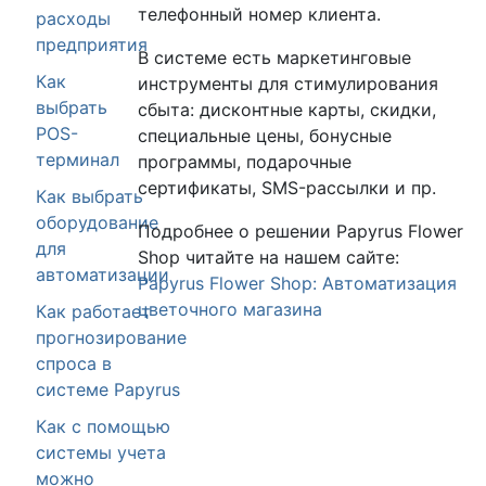
телефонный номер клиента.
расходы
предприятия
В системе есть маркетинговые
Как
инструменты для стимулирования
выбрать
сбыта: дисконтные карты, скидки,
POS-
специальные цены, бонусные
терминал
программы, подарочные
сертификаты, SMS-рассылки и пр.
Как выбрать
оборудование
Подробнее о решении Papyrus Flower
для
Shop читайте на нашем сайте:
автоматизации
Papyrus Flower Shop: Автоматизация
цветочного магазина
Как работает
прогнозирование
спроса в
системе Papyrus
Как с помощью
системы учета
можно