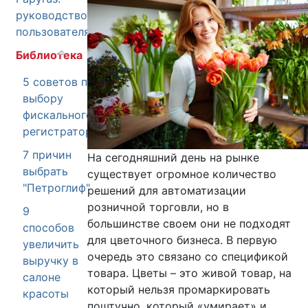
руководство
пользователя
Библиотека
5 советов по
выбору
фискального
регистратора
7 причин
На сегодняшний день на рынке
выбрать
существует огромное количество
"Петроглиф"
решений для автоматизации
розничной торговли, но в
9
большинстве своем они не подходят
способов
для цветочного бизнеса. В первую
увеличить
очередь это связано со спецификой
выручку в
товара. Цветы – это живой товар, на
салоне
который нельзя промаркировать
красоты
поштучно, который «умирает» и