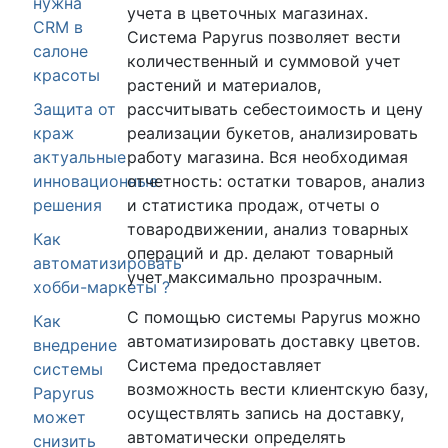
нужна
учета в цветочных магазинах.
CRM в
Система Papyrus позволяет вести
салоне
количественный и суммовой учет
красоты
растений и материалов,
рассчитывать себестоимость и цену
Защита от
реализации букетов, анализировать
краж
работу магазина. Вся необходимая
актуальные
отчетность: остатки товаров, анализ
инновационные
и статистика продаж, отчеты о
решения
товародвижении, анализ товарных
Как
операций и др. делают товарный
автоматизировать
учет максимально прозрачным.
хобби-маркеты ?
С помощью системы Papyrus можно
Как
автоматизировать доставку цветов.
внедрение
Система предоставляет
системы
возможность вести клиентскую базу,
Papyrus
осуществлять запись на доставку,
может
автоматически определять
снизить