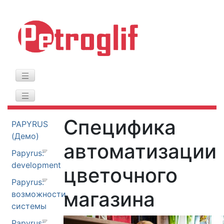
Специфика
PAPYRUS
(Демо)
автоматизации
Papyrus:
development
цветочного
Papyrus:
магазина
возможности
системы
Papyrus: