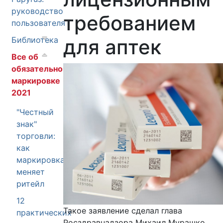
руководство
требованием
пользователя
Библиотека
для аптек
Все об
обязательной
маркировке
2021
"Честный
знак"
торговли:
как
маркировка
меняет
ритейл
12
Такое заявление сделал глава
практических
Росздравнадзора Михаил Мурашко.