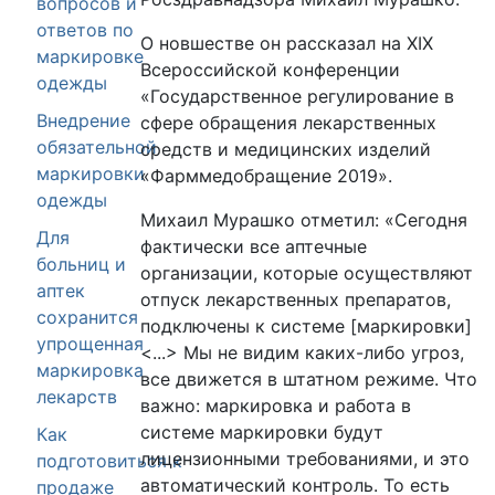
вопросов и
ответов по
О новшестве он рассказал на XIX
маркировке
Всероссийской конференции
одежды
«Государственное регулирование в
Внедрение
сфере обращения лекарственных
обязательной
средств и медицинских изделий
маркировки
«Фарммедобращение 2019».
одежды
Михаил Мурашко отметил: «Сегодня
Для
фактически все аптечные
больниц и
организации, которые осуществляют
аптек
отпуск лекарственных препаратов,
сохранится
подключены к системе [маркировки]
упрощенная
<...> Мы не видим каких-либо угроз,
маркировка
все движется в штатном режиме. Что
лекарств
важно: маркировка и работа в
системе маркировки будут
Как
лицензионными требованиями, и это
подготовиться к
автоматический контроль. То есть
продаже