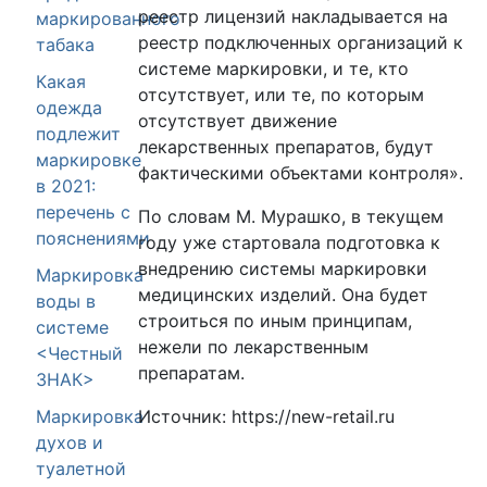
реестр лицензий накладывается на
маркированного
реестр подключенных организаций к
табака
системе маркировки, и те, кто
Какая
отсутствует, или те, по которым
одежда
отсутствует движение
подлежит
лекарственных препаратов, будут
маркировке
фактическими объектами контроля».
в 2021:
перечень с
По словам М. Мурашко, в текущем
пояснениями
году уже стартовала подготовка к
внедрению системы маркировки
Маркировка
медицинских изделий. Она будет
воды в
строиться по иным принципам,
системе
нежели по лекарственным
<Честный
препаратам.
ЗНАК>
Источник: https://new-retail.ru
Маркировка
духов и
туалетной