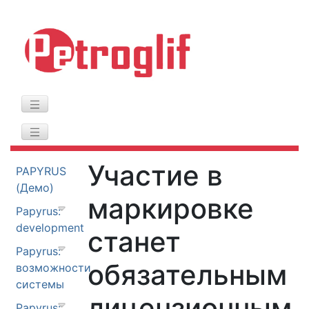
Участие в
PAPYRUS
(Демо)
маркировке
Papyrus:
development
станет
Papyrus:
обязательным
возможности
системы
лицензионным
Papyrus: