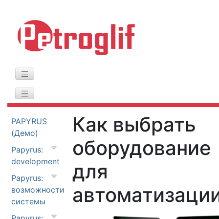
Как выбрать
PAPYRUS
(Демо)
оборудование
Papyrus:
development
для
Papyrus:
автоматизации
возможности
системы
Papyrus: