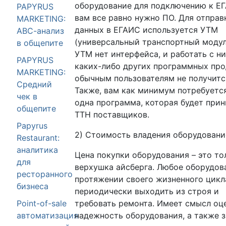
оборудование для подключению к Е
PAPYRUS
вам все равно нужно ПО. Для отправ
MARKETING:
данных в ЕГАИС используется УТМ
АВС-анализ
(универсальный транспортный модул
в общепите
УТМ нет интерфейса, и работать с ни
PAPYRUS
каких-либо других программных про
MARKETING:
обычным пользователям не получитс
Средний
Также, вам как минимум потребуетс
чек в
одна программа, которая будет при
общепите
ТТН поставщиков.
Papyrus
2) Стоимость владения оборудовани
Restaurant:
аналитика
Цена покупки оборудования – это то
для
верхушка айсберга. Любое оборудов
ресторанного
протяжении своего жизненного цикл
бизнеса
периодически выходить из строя и
требовать ремонта. Имеет смысл оц
Point-of-sale
надежность оборудования, а также 
автоматизация