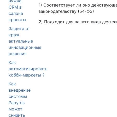
нужна
1) Соответствует ли оно действующ
CRM в
законодательству (54-ФЗ)
салоне
красоты
2) Подходит для вашего вида деятел
Защита от
краж
актуальные
инновационные
решения
Как
автоматизировать
хобби-маркеты ?
Как
внедрение
системы
Papyrus
может
снизить