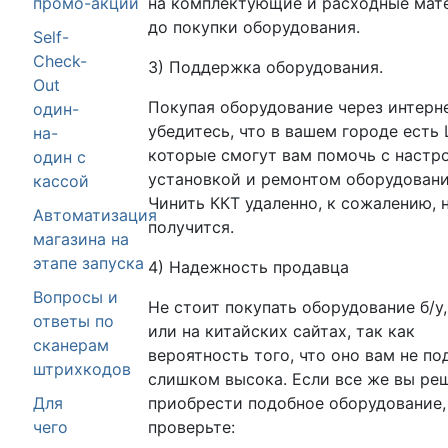
на комплектующие и расходные мат
промо-акций
до покупки оборудования.
Self-
Check-
3) Поддержка оборудования.
Out
Покупая оборудование через интерне
один-
убедитесь, что в вашем городе есть 
на-
которые смогут вам помочь с настр
один с
установкой и ремонтом оборудовани
кассой
Чинить ККТ удаленно, к сожалению, 
Автоматизация
получится.
магазина на
этапе запуска
4) Надежность продавца
Вопросы и
Не стоит покупать оборудование б/у,
ответы по
или на китайских сайтах, так как
сканерам
вероятность того, что оно вам не по
штрихкодов
слишком высока. Если все же вы ре
приобрести подобное оборудование,
Для
проверьте:
чего