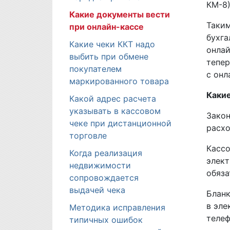
КМ-8)
Какие документы вести
Таким
при онлайн-кассе
бухга
Какие чеки ККТ надо
онлай
выбить при обмене
тепер
покупателем
с онл
маркированного товара
Каки
Какой адрес расчета
указывать в кассовом
Закон
чеке при дистанционной
расхо
торговле
Кассо
Когда реализация
элект
недвижимости
обяза
сопровождается
выдачей чека
Бланк
в эле
Методика исправления
телеф
типичных ошибок