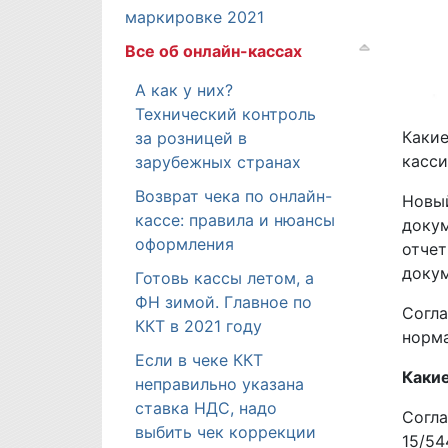
маркировке 2021
Все об онлайн-кассах
А как у них?
Технический контроль
Какие
за розницей в
касси
зарубежных странах
Возврат чека по онлайн-
Новый
кассе: правила и нюансы
докум
оформления
отчет
докум
Готовь кассы летом, а
ФН зимой. Главное по
Согла
ККТ в 2021 году
норма
Если в чеке ККТ
Какие
неправильно указана
ставка НДС, надо
Согла
выбить чек коррекции
15/54