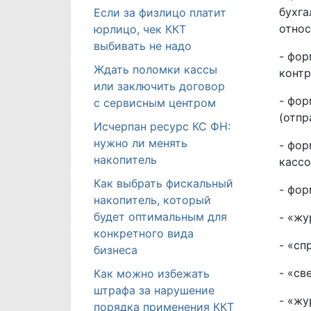
бухга
Если за физлицо платит
относ
юрлицо, чек ККТ
выбивать не надо
- фор
Ждать поломки кассы
контр
или заключить договор
- фор
с сервисным центром
(отпр
Исчерпан ресурс КС ФН:
нужно ли менять
- фор
накопитель
кассо
Как выбрать фискальный
- фор
накопитель, который
будет оптимальным для
- «жу
конкретного вида
- «сп
бизнеса
- «св
Как можно избежать
штрафа за нарушение
- «жу
порядка применения ККТ