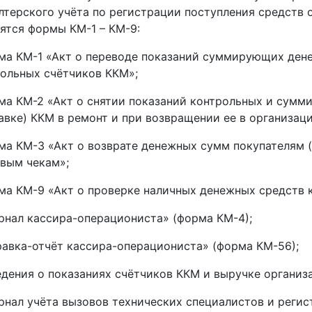
лтерского учёта по регистрации поступления средств 
ятся формы КМ-1 – КМ-9:
ма КМ-1 «Акт о переводе показаний суммирующих дене
ольных счётчиков ККМ»;
ма КМ-2 «Акт о снятии показаний контрольных и сум
авке) ККМ в ремонт и при возвращении ее в организац
ма КМ-3 «Акт о возврате денежных сумм покупателям 
вым чекам»;
ма КМ-9 «Акт о проверке наличных денежных средств 
рнал кассира-операциониста» (форма КМ-4);
равка-отчёт кассира-операциониста» (форма КМ-56);
едения о показаниях счётчиков ККМ и выручке организ
рнал учёта вызовов технических специалистов и реги