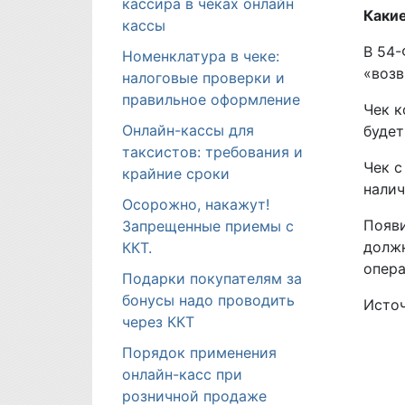
кассира в чеках онлайн
Каки
кассы
В 54-
Номенклатура в чеке:
«возв
налоговые проверки и
правильное оформление
Чек к
Онлайн-кассы для
будет
таксистов: требования и
Чек с
крайние сроки
налич
Осорожно, накажут!
Появи
Запрещенные приемы с
должн
ККТ.
опера
Подарки покупателям за
бонусы надо проводить
Источ
через ККТ
Порядок применения
онлайн-касс при
розничной продаже